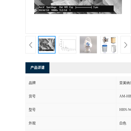
产品详请
品牌
亚美纳
AM-HB
货号
HBN-W
型号
外观
白色