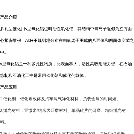
产品介绍
多孔型催化用γ型氧化铝也叫活性氧化铝．其结构中氧离子近似为立方面
心紧密堆积，Al3+不规则地分布在由氧离子围成的八面体和四面体空隙之
中。
γ型氧化铝是一种多孔性物质，比表面积大，活性高吸附能力强．在石油
炼制和石油化工中是常用催化剂和催化剂载体；
产品应用
1.催化剂、催化剂载体及汽车尾气净化材料，负载金属的时间短。
2.抛光材料：亚微米/纳米级研磨材料、单晶硅片的研磨、精细抛光材
料。
3.照明：长余辉荧光粉原料及稀土三基色荧光粉原料，高压钠灯透光