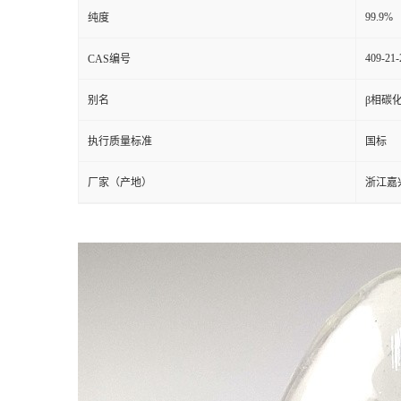
99.9%
纯度
409-21-
CAS编号
别名
β相碳
执行质量标准
国标
厂家（产地）
浙江嘉