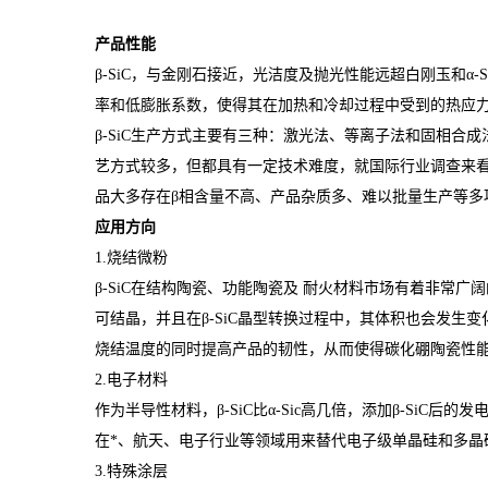
产品性能
β-SiC，与金刚石接近，光洁度及抛光性能远超白刚玉和α-Si
率和低膨胀系数，使得其在加热和冷却过程中受到的热应力很小
β-SiC生产方式主要有三种：激光法、等离子法和固相
艺方式较多，但都具有一定技术难度，就国际行业调查来看
品大多存在β相含量不高、产品杂质多、难以批量生产等多
应用方向
1.烧结微粉
β-SiC在结构陶瓷、功能陶瓷及 耐火材料市场有着非常广阔的
可结晶，并且在β-SiC晶型转换过程中，其体积也会发生
烧结温度的同时提高产品的韧性，从而使得碳化硼陶瓷性
2.电子材料
作为半导性材料，β-SiC比α-Sic高几倍，添加β-Si
在*、航天、电子行业等领域用来替代电子级单晶硅和多晶
3.特殊涂层