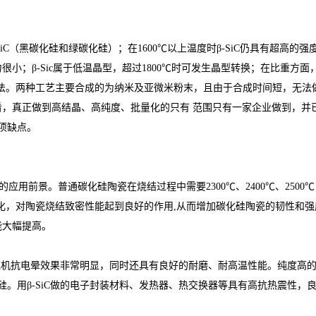
C（黑碳化硅和绿碳化硅）；在1600℃以上温度时β-SiC仍具有超高的强度和；
；β-Sic属于低温晶型，超过1800℃时可发生晶型转换；在比重方面，
合成法。两种工艺主要合成的为纳米及亚微米粉末，且由于合成时间短，无
，真正做到高结晶、高纯度、批量化的只有 范围只有一家企业做到，并
项缺点。
应用前景。普通碳化硅陶瓷在烧结过程中需要2300℃、2400℃、2500℃，
变化，对陶瓷烧结致密性能起到良好的作用,从而增加碳化硅陶瓷的韧性和强
能大幅提高。
C后的发电机抗电晕效果非常明显，同时还具有良好的耐磨、耐高温性能。纯度高
硅。用β-SiC做的电子封装材料、发热器、热交换器等具有高抗热震性，