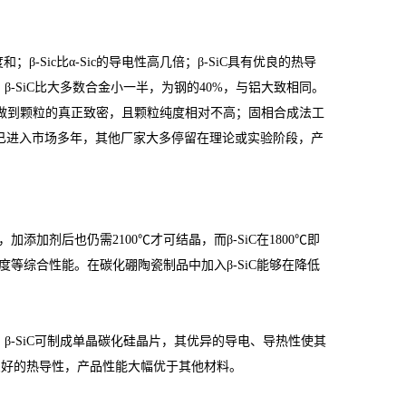
β-Sic比α-Sic的导电性高几倍；β-SiC具有优良的热导
β-SiC比大多数合金小一半，为钢的40%，与铝大致相同。
法做到颗粒的真正致密，且颗粒纯度相对不高；固相合成法工
已进入市场多年，其他厂家大多停留在理论或实验阶段，产
加添加剂后也仍需2100℃才可结晶，而β-SiC在1800℃即
度等综合性能。在碳化硼陶瓷制品中加入β-SiC能够在降低
的 β-SiC可制成单晶碳化硅晶片，其优异的导电、导热性使其
良好的热导性，产品性能大幅优于其他材料。