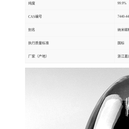
99.9%
纯度
7440-44
CAS编号
别名
纳米碳
执行质量标准
国标
厂家（产地）
浙江嘉