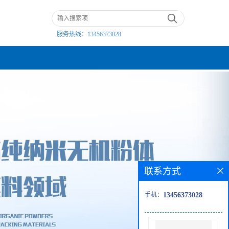
服务热线：
13456373028
联系方式
手机：
13456373028