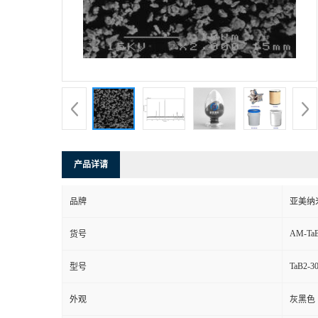
产品详请
品牌
亚美纳
AM-TaB
货号
TaB2-3
型号
外观
灰黑色