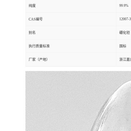
99.9%
纯度
12007-3
CAS编号
别名
硼化钽
执行质量标准
国标
厂家（产地）
浙江嘉