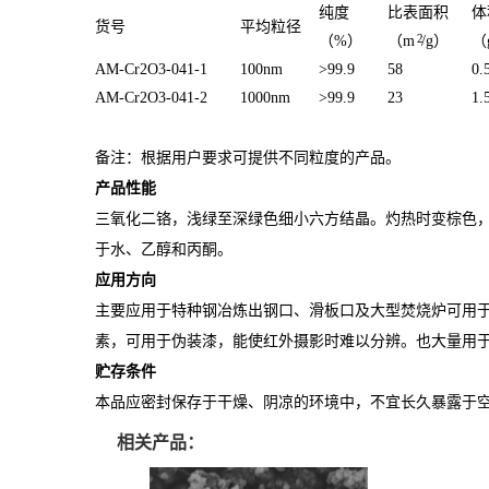
纯度
比表面积
体
货号
平均粒径
2
（%）
（m
/g）
（
AM-Cr2O3-041-1
100nm
>99.9
58
0.
AM-Cr2O3-041-2
1000nm
>99.9
23
1.
备注：根据用户要求可提供不同粒度的产品。
产品性能
三氧化二铬，浅绿至深绿色细小六方结晶。灼热时变棕色
于水、乙醇和丙酮。
应用方向
主要应用于特种钢冶炼出钢口、滑板口及大型焚烧炉可用
素，可用于伪装漆，能使红外摄影时难以分辨。也大量用
贮存条件
本品应密封保存于干燥、阴凉的环境中，不宜长久暴露于
相关产品：