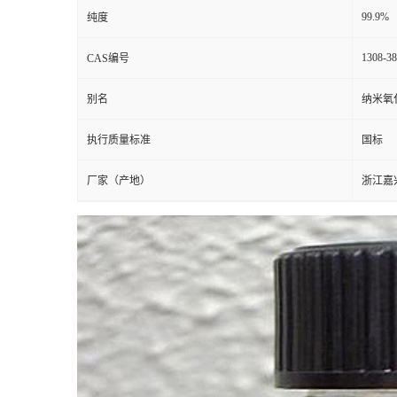
99.9%
纯度
1308-38
CAS编号
别名
纳米氧
执行质量标准
国标
厂家（产地）
浙江嘉