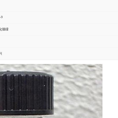
-9
化铬绿
兴