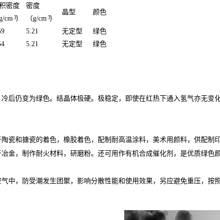
积密度
密度
晶型
颜色
3
3
g/cm
）
（g/cm
）
59
5.21
无定型
绿色
54
5.21
无定型
绿色
，冷后仍变为绿色。结晶体极硬。极稳定，即使在红热下通入氢气亦无变
于陶瓷和搪瓷的着色，橡胶着色，配制耐高温涂料，美术用颜料，供配制
于冶金，制作耐火材料，研磨粉。还可用作有机合成催化剂，是优质绿色
空气中，防受潮发生团聚，影响分散性能和使用效果，另应避免重压，按