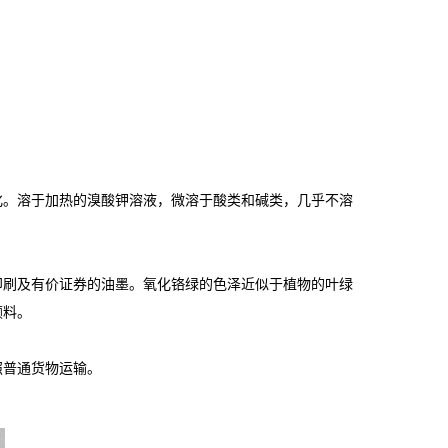
化。溶于加热的溴酸钾溶液，微溶于酸类和碱类，几乎不溶
印刷及有价证券的油墨。氧化铬绿的色泽近似于植物的叶绿
颜料。
照普通货物运输。