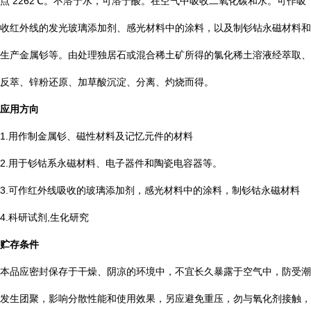
点 2262℃。不溶于水，可溶于酸。在空气中吸收二氧化碳和水。可作吸
收红外线的发光玻璃添加剂、感光材料中的涂料，以及制钐钻永磁材料和
生产金属钐等。由处理独居石或混合稀土矿所得的氯化稀土溶液经萃取、
反萃、锌粉还原、加草酸沉淀、分离、灼烧而得。
应用方向
1.用作制金属钐、磁性材料及记忆元件的材料
2.用于钐钴系永磁材料、电子器件和陶瓷电容器等。
3.可作红外线吸收的玻璃添加剂，感光材料中的涂料，制钐钴永磁材料
4.科研试剂,生化研究
贮存条件
本品应密封保存于干燥、阴凉的环境中，不宜长久暴露于空气中，防受潮
发生团聚，影响分散性能和使用效果，另应避免重压，勿与氧化剂接触，