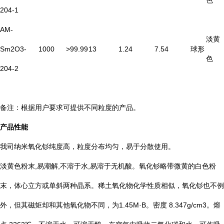
色
204-1
AM-
淡黄
Sm2O3-
1000
>99.99
13
1.24
7.54
球形
色
204-2
备注：根据用户要求可提供不同粒度的产品。
产品性能
我司纳米氧化钐纯度高，粒度分布均匀，易于分散使用。
淡黄色粉末,易潮解,不溶于水,易溶于无机酸。氧化钐略带微黄的白色粉
末，体心立方或单斜两种晶系。稀土氧化物化学性质相似，氧化钐也不例
外，但其磁矩却和其他氧化物不同，为1.45M·B。密度 8.347g/cm3。熔