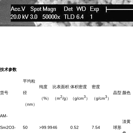
技术参数
平均粒
纯度
比表面积
体积密度
密度
货号
径
晶型
颜色
2
3
3
（%）
（m
/g）
（g/cm
）
（g/cm
）
（nm）
AM-
淡黄
Sm2O3-
50
>99.99
46
0.52
7.54
球形