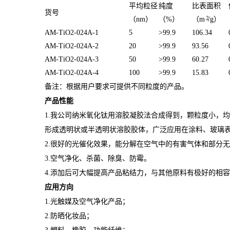
平均粒径
纯度
比表面积
货号
2
（nm）
（%）
（m
/g）
AM-TiO2-024A-1
5
>99.9
106.34
AM-TiO2-024A-2
20
>99.9
93.56
AM-TiO2-024A-3
50
>99.9
60.27
AM-TiO2-024A-4
100
>99.9
15.83
备注：根据用户要求可提供不同粒度的产品。
产品性能
1.我公司纳米氧化钛用溶胶凝胶法合成得到，颗粒度小，
形成透明状或半透明状溶胶胶体，广泛应用在涂料、玻璃
2.很好的光催化效果，能分解在空气中的有害气体和部分
3.空气净化、杀菌、除臭、防霉。
4.添加后可大幅提高产品粘结力，与其他原料有极好的相
应用方向
1.光触媒及空气净化产品；
2.防晒化妆品；
3.塑料、橡胶、功能纤维；