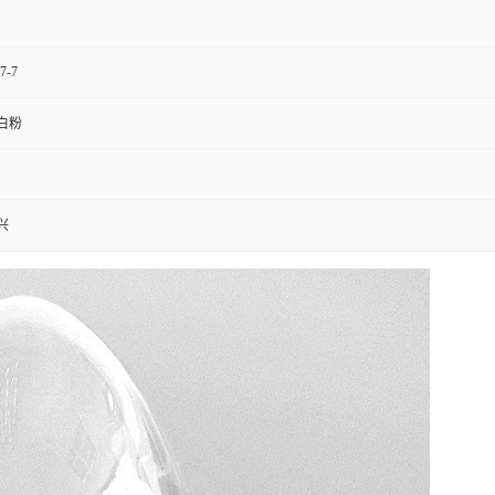
7-7
白粉
兴