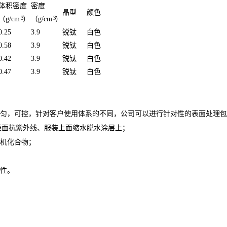
体积密度
密度
晶型
颜色
3
3
（g/cm
）
（g/cm
）
0.25
3.9
锐钛
白色
0.58
3.9
锐钛
白色
0.42
3.9
锐钛
白色
0.47
3.9
锐钛
白色
均匀，可控，针对客户使用体系的不同，公司可以进行针对性的表面处理
表面抗紫外线、服装上面缩水脱水涂层上；
无机化合物；
容性。