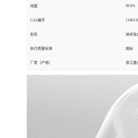
99.9%
纯度
13463-6
CAS编号
别名
纳米钛
执行质量标准
国标
厂家（产地）
浙江嘉