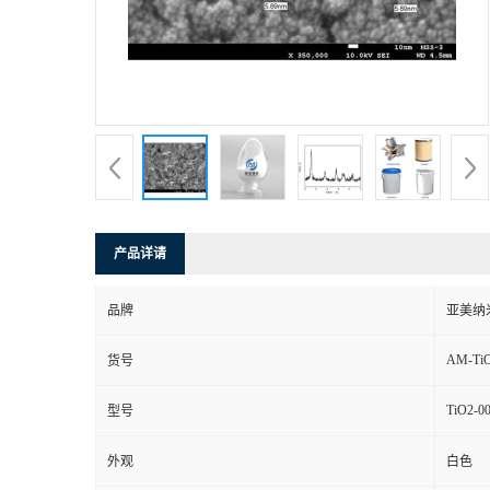
产品详请
品牌
亚美纳
AM-TiO
货号
TiO2-0
型号
外观
白色