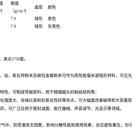
度
密度
晶型
颜色
3
3
）
（g/cm
）
7.9
球形
黑色
7.9
球形
灰黑色
，沸点2750度。
铁、钴、氧化锌粉末及碳包金属粉末可作为高性能毫米波隐形材料、可见
的特性，可制成导磁浆料，用于精细磁头的粘结结构等；
磁化强度大、信噪比高和抗氧化性好等优点，可大幅度改善磁带和大容量
优异，可广泛应用于密封减震、医疗器械、声音调节、光显示等领域。
空气中，防受潮发生团聚，影响分散性能和使用效果，另应避免重压，勿