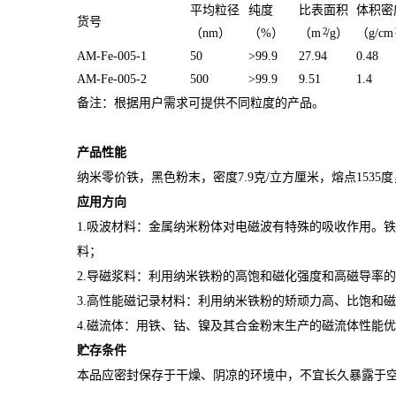
平均粒径
纯度
比表面积
体积密
货号
2
（nm）
（%）
（m
/g）
（g/cm
AM-Fe-005-1
50
>99.9
27.94
0.48
AM-Fe-005-2
500
>99.9
9.51
1.4
备注：根据用户需求可提供不同粒度的产品。
产品性能
纳米零价铁，黑色粉末，密度7.9克/立方厘米，熔点1535度
应用方向
1.吸波材料：金属纳米粉体对电磁波有特殊的吸收作用。
料；
2.导磁浆料：利用纳米铁粉的高饱和磁化强度和高磁导率
3.高性能磁记录材料：利用纳米铁粉的矫顽力高、比饱和
4.磁流体：用铁、钴、镍及其合金粉末生产的磁流体性能
贮存条件
本品应密封保存于干燥、阴凉的环境中，不宜长久暴露于