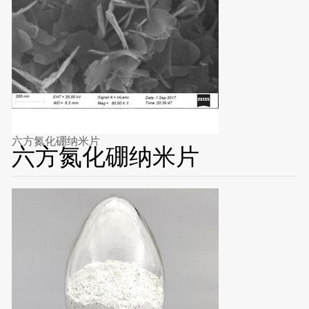
六方氮化硼纳米片
六方氮化硼纳米片