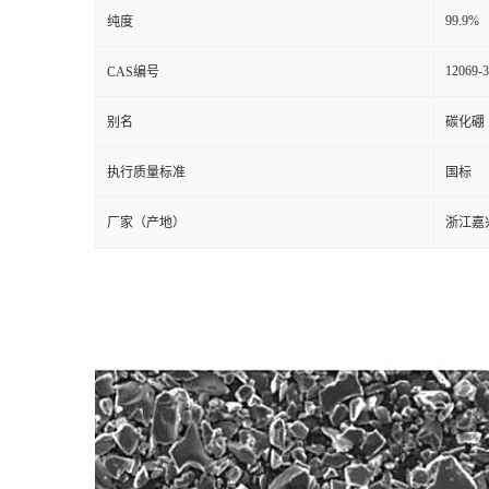
99.9%
纯度
12069-3
CAS编号
别名
碳化硼
执行质量标准
国标
厂家（产地）
浙江嘉