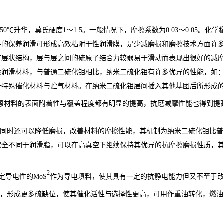
450℃升华，莫氏硬度1～1.5。一般情况下，摩擦系数为0.03～0.05
件的保养润滑可形成高效粘附干性润滑膜，是少减磨损和磨擦技术方面许
有层状结构，层与层之间的硫原子结合力较弱易于滑动而表现出很好的减
般润滑材料，与普通二硫化钼相比，纳米二硫化钼有许多优异的性能，如
备特殊催化材料与贮气材料。在纳米二硫化钼层间插入其他基团后所形成
擦材料的表面附着性与覆盖程度都有明显的提高，抗磨减摩性能也得到提
，同时还可以降低磨损，改善材料的摩擦性能，其机制为纳米二硫化钼比
完全不同于润滑脂，可以在高真空下继续保持其优异的抗摩擦磨损性质，
2
定导电性的MoS
作为导电填料，使其具有一定的抗静电能力但又不至于
多，形成更多硫缺位，使其催化活性与选择性更高，可用作重油转化，燃油