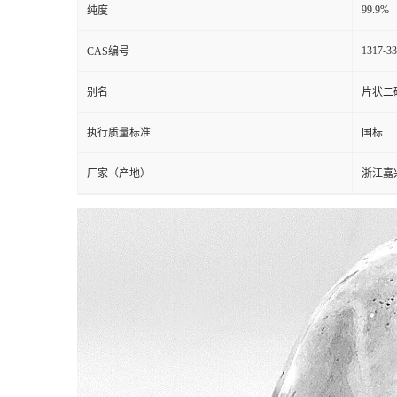
99.9%
纯度
1317-33
CAS编号
别名
片状二
执行质量标准
国标
厂家（产地）
浙江嘉