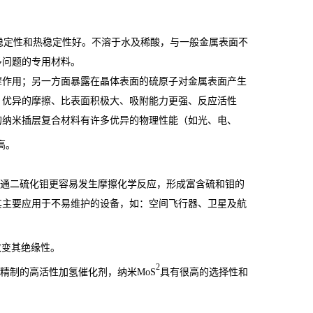
。化学稳定性和热稳定性好。不溶于水及稀酸，与一般金属表面不
多问题的专用材料。
摩作用；另一方面暴露在晶体表面的硫原子对金属表面产生
：优异的摩擦、比表面积极大、吸附能力更强、反应活性
的纳米插层复合材料有许多优异的物理性能（如光、电、
高。
普通二硫化钼更容易发生摩擦化学反应，形成富含硫和钼的
其主要应用于不易维护的设备，如：空间飞行器、卫星及航
改变其绝缘性。
2
精制的高活性加氢催化剂，纳米MoS
具有很高的选择性和