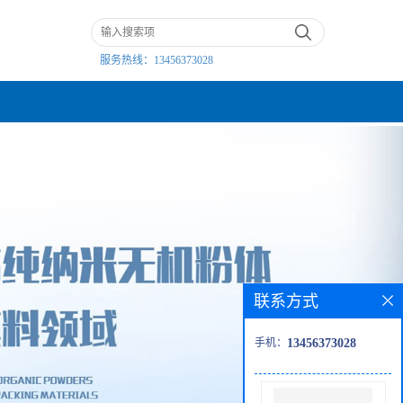
服务热线：
13456373028
联系方式
手机：
13456373028