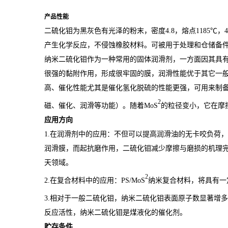
产品性能
二硫化钼为黑灰色有光泽的粉末，密度4.8，熔点1185℃，
产生化学反应，不侵蚀橡胶材料。可被用于处理和仓储备
纳米二硫化钼作为一种常用的固体润滑剂，一方面因其具
很强的黏附作用，形成很牢固的膜，润滑性能优于其它一
高、催化性能尤其是催化氢化脱硫的性能更强，可用来制
2
磁、催化、润滑等功能）。随着MoS
的粒径变小，它在摩
应用方向
1.在润滑剂中的应用：不但可以提高润滑油的无卡咬负荷
润滑膜，而起抗磨作用，二硫化钼减少摩擦与磨损的机理
天
领域。
2
2.在复合材料中的应用：PS/MoS
纳米复合材料，将具有一
3.相对于一般二硫化钼，纳米二硫化钼表面原子数显著增
反应活性，纳米二硫化钼是煤液化的催化剂。
贮存条件