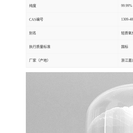
99.99%
纯度
1309-48
CAS编号
别名
轻质氧
执行质量标准
国标
厂家（产地）
浙江嘉