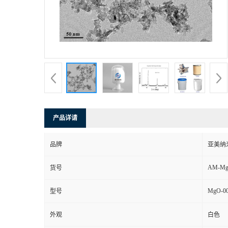
产品详请
品牌
亚美纳
AM-Mg
货号
MgO-0
型号
外观
白色