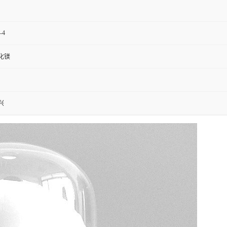
-4
化镁
兴