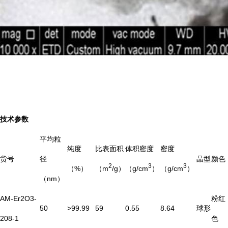
技术参数
平均粒
纯度
比表面积
体积密度
密度
货号
径
晶型
颜色
2
3
3
（%）
（m
/g）
（g/cm
）
（g/cm
）
（nm）
AM-Er2O3-
粉红
50
>99.99
59
0.55
8.64
球形
208-1
色