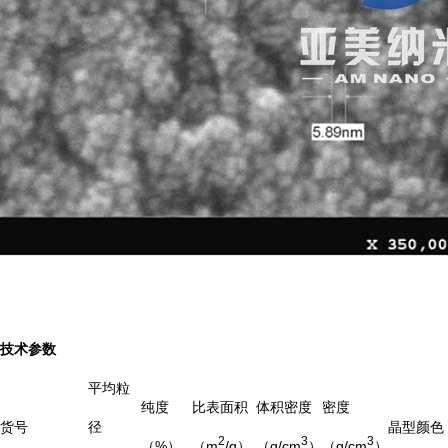
技术参数
平均粒
纯度
比表面积
体积密度
密度
货号
径
晶型
颜色
2
3
3
（%）
（m
/g）
（g/cm
）
（g/cm
）