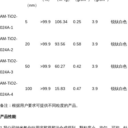
（nm）
AM-TiO2-
5
>99.9
106.34
0.25
3.9
锐钛
白色
024A-1
AM-TiO2-
20
>99.9
93.56
0.58
3.9
锐钛
白色
024A-2
AM-TiO2-
50
>99.9
60.27
0.42
3.9
锐钛
白色
024A-3
AM-TiO2-
100
>99.9
15.83
0.47
3.9
锐钛
白色
024A-4
备注：根据用户要求可提供不同粒度的产品。
产品性能
1.我公司纳米氧化钛用溶胶凝胶法合成得到，颗粒度小，均匀，可控，针