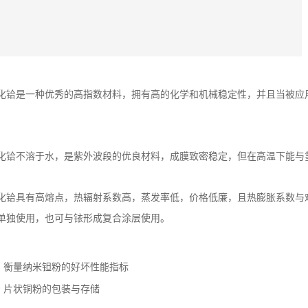
化铪是一种优秀的高指数材料，拥有高的化学和机械稳定性，并且当被应
化铪不溶于水，是紫外波段的优良材料，成膜致密稳定，但在高温下能与
化铪具有高熔点，热辐射系数高，蒸发率低，价格低廉，且热膨胀系数与
单独使用，也可与铱形成复合涂层使用。
：
衡量纳米钽粉的好坏性能指标
：
片状铜粉的包装与存储