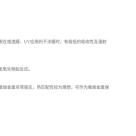
用在增透膜、
UV
应用的干涉膜时，有极低的吸收性及漫射
氢氧化物起反应。
难熔金属非常接近，热匹配性较为理想，可作为难熔金属保